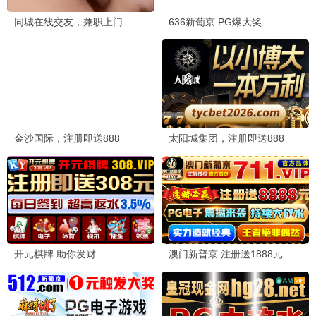
画梦录
小妇人
正片
第7集/共4集
水乡春晓
爱了！中国式现代化