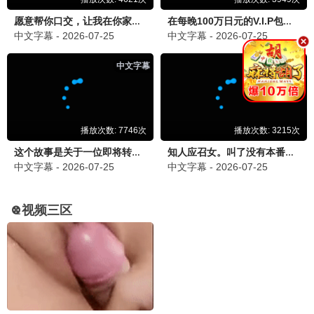
别卷了前夫，我只想搞钱
许南的故事之住在我隔壁的杀猪匠
全集完结
全集完结
狂飙之绝地反击
重生后我转身离开，校花却哭了
全集完结
全集完结