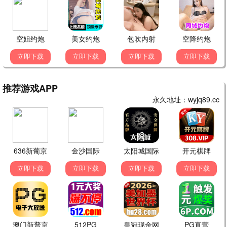
画梦录
种墨园
正片
HD国语
福尔摩斯小姐3
嘉陵江上
第4集/共0集
HD国语