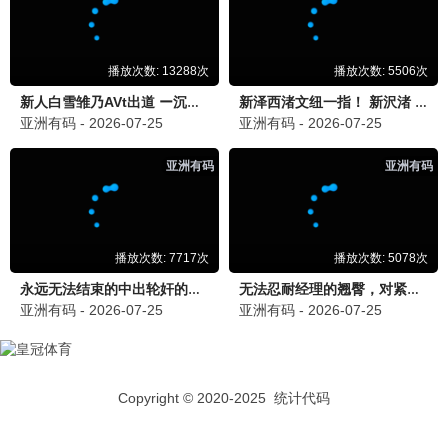
貔貅心声傍身，大小姐直接掀桌了
陆少您的夫人又失忆了
全集完结
全集完结
我只是技能多了亿点，她们怎么都倒追我啊？
顾总夫人她能化身万物