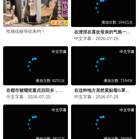
逝爱迷局
妻本善良
短剧
共12部
全集完结
全集完结