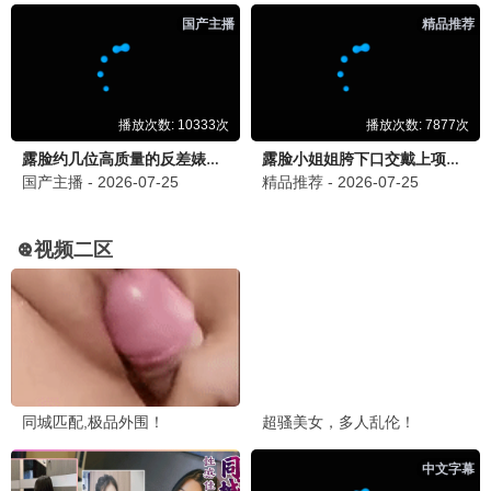
帝师长安
浣纱录
第15集/共0集
第24集/共0集